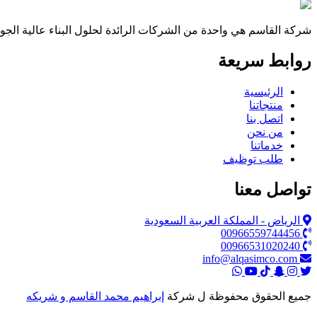
شركة القاسم هي واحدة من الشركات الرائدة لحلول البناء عالية الجود
روابط سريعة
الرئيسية
منتجاتنا
اتصل بنا
من نحن
خدماتنا
طلب توظيف
تواصل معنا
الرياض - المملكة العربية السعودية
00966559744456
00966531020240
info@alqasimco.com
جميع الحقوق محفوظة ل شركة
إبراهيم محمد القاسم و شريكه